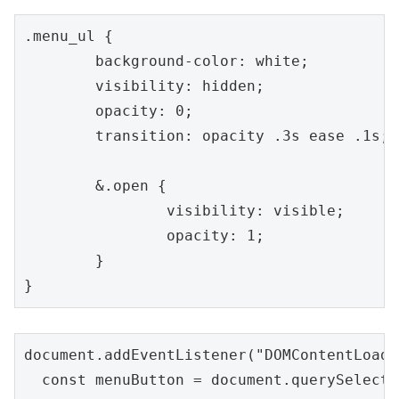
.menu_ul {

	background-color: white;

	visibility: hidden;

	opacity: 0;

	transition: opacity .3s ease .1s;

	&.open {

		visibility: visible;

		opacity: 1;

	}

document.addEventListener("DOMContentLoade
  const menuButton = document.querySelecto