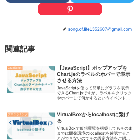
song.of.life1352607@gmail.com
関連記事
【JavaScript】ポップアップを
JavaScript
Chart.jsのラベルのホバーで表示
させる方法
JavaScriptを使って簡単にグラフを表示
できるChart.jsですが、ラベルをクリック
やホバーして何かするというイベント機
能が実装されていません。今回X軸のラベ
ルをマウスオーバーしたらツールチップ
を表示する機能が必要となり、annotation
VirtualBoxからlocalhostに繋げ
プログラミング
というプラグインを使用して実装したの
る
でその方法をご紹介します。
VirtualBoxで仮想環境を構築してもそのま
までは開発環境のlocalhostを確認するこ
とができないのでその設定方法をご紹介