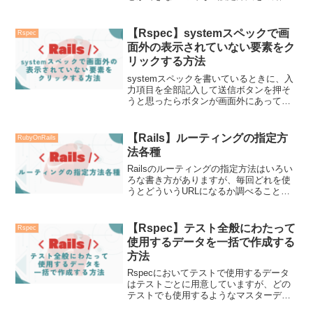
します。
【Rspec】systemスペックで画
Rspec
面外の表示されていない要素をク
リックする方法
systemスペックを書いているときに、入
力項目を全部記入して送信ボタンを押そ
うと思ったらボタンが画面外にあってク
リックできない！というときの対処法で
す。基本的にはどれも表示させてからク
リックする形になります。
【Rails】ルーティングの指定方
RubyOnRails
法各種
Railsのルーティングの指定方法はいろい
ろな書き方がありますが、毎回どれを使
うとどういうURLになるか調べることが
多いので書き方一覧をまとめました。各
書き方別URL以下、使用する単語の前提
URL = ブラウザ上で表示されるURLパス
【Rspec】テスト全般にわたって
Rspec
= ...
使用するデータを一括で作成する
方法
Rspecにおいてテストで使用するデータ
はテストごとに用意していますが、どの
テストでも使用するようなマスターデー
タは毎回記述するより一箇所で一気に作