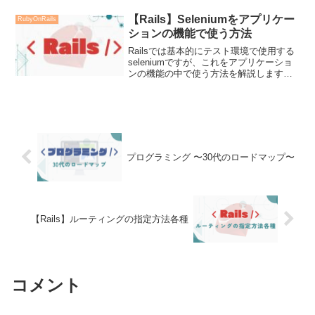
れてしまった方が楽なので、そちらの方
法をご紹介します。
【Rails】Seleniumをアプリケー
RubyOnRails
ションの機能で使う方法
Railsでは基本的にテスト環境で使用する
seleniumですが、これをアプリケーショ
ンの機能の中で使う方法を解説します。
基本的にはGemfileの記載をtestから全体
に移せば使えます。
プログラミング 〜30代のロードマップ〜
【Rails】ルーティングの指定方法各種
コメント