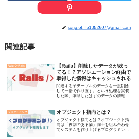
song.of.life1352607@gmail.com
関連記事
【Rails】削除したデータが残っ
RubyOnRails
てる！？アソシエーション経由で
取得した情報はキャッシュされる
関連する子テーブルのデータを一度削除
して一括で作り直す。という処理を実装
した際、削除したはずのデータの情報が
残ってしまっていたことがあったので、
これにいついて調べた内容をまとめま
す。結論結論を先にお話しすると、アソ
オブジェクト指向とは？
プログラミング
シエーション経由で取得した...
オブジェクト指向とは？オブジェクト指
向は「役割のある物」同士を組み合わせ
てシステムを作り上げるプログラミング
の手法です。と言ってもイマイチ分かり