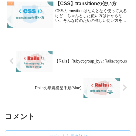
を表示する機能が必要となり、annotation
【CSS】transitionの使い方
CSS
というプラグインを使用して実装したの
CSSのtransitionはなんとなく使って入る
でその方法をご紹介します。
けど、ちゃんとした使い方はわからな
い。そんな時のための詳しい使い方をご
紹介します。
【Rails】Rubyのgroup_byとRailsのgroup
Railsの環境構築手順(Mac)
コメント