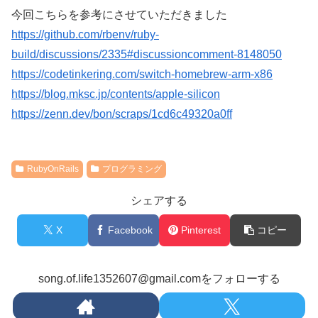
今回こちらを参考にさせていただきました
https://github.com/rbenv/ruby-
build/discussions/2335#discussioncomment-8148050
https://codetinkering.com/switch-homebrew-arm-x86
https://blog.mksc.jp/contents/apple-silicon
https://zenn.dev/bon/scraps/1cd6c49320a0ff
RubyOnRails
プログラミング
シェアする
X
Facebook
Pinterest
コピー
song.of.life1352607@gmail.comをフォローする