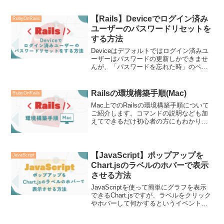
にくいこの「オブジェクト指向」を初心
者にもわかりやすく、できる限り専門用
語を使わずに解説します。
【Rails】Deviceでログイン済み
RubyOnRails
ユーザーのパスワードリセットを
する方法
Deviceはデフォルトではログイン済みユ
ーザーはパスワードの更新しかできませ
んが、「パスワードを忘れた時」のペー
ジに飛べる様にします。
Railsの環境構築手順(Mac)
RubyOnRails
Mac上でのRailsの環境構築手順について
ご紹介します。コマンドの説明なども加
えてできるだけ初心者の方にもわかりや
すいように解説しました。
【JavaScript】ポップアップを
JavaScript
Chart.jsのラベルのホバーで表示
させる方法
JavaScriptを使って簡単にグラフを表示
できるChart.jsですが、ラベルをクリック
やホバーして何かするというイベント機
能が実装されていません。今回X軸のラベ
ルをマウスオーバーしたらツールチップ