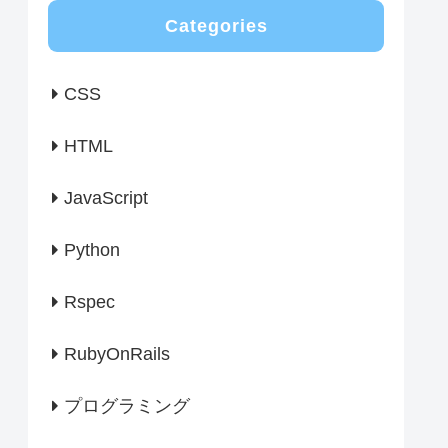
Categories
CSS
HTML
JavaScript
Python
Rspec
RubyOnRails
プログラミング