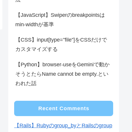
【JavaScript】Swiperのbreakpointsは
min-widthが基準
【CSS】input[type=”file”]をCSSだけで
カスタマイズする
【Python】browser-useをGeminiで動か
そうとたらName cannot be empty.とい
われた話
Recent Comments
【Rails】Rubyのgroup_byとRailsのgroup