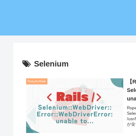
Selenium
【R
RubyOnRails
Sel
una
1…
Rs
Sele
/us
が全